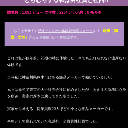
むらむらする私は男社員と社内H
閲覧数：1,093 ビュー
文字数：2234
いいね数：
0
0件
玲奈（30
こちらは当サイト
野外でどすけべ体験談投稿フォーム
より、
歳・女性）
さんから投稿頂いた体験談です。
これは私が数年前、25歳の時に体験した、今でも忘れられない濃厚なＨ
体験です。
当時私は神奈川県厚木市にある部品メーカーで働いていました。
元々は新卒で東京の大手証券会社に勤めましたが、あまりの激務に心身
を病み、実家の厚木に戻ってきた頃でした。
実家から通える、従業員数20人ほどの小さな部品メーカーです。
事務として雇われていた私以外、全員男性社員でした。