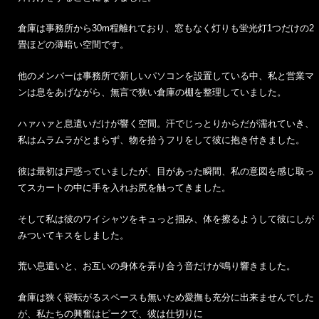
倉庫は事務所から30m程離れており、窓もなく灯りも蛍光灯1つだけの2
畳ほどの薄暗い空間です。
他のメンバーは事務所で新しいパソコンを設置している中、私と営業マ
ンは息をあげながら、無言で狭い倉庫の棚を整理していました。
ハァハァと息遣いだけが響く空間。汗でじっとりからだが濡れていき、
私はムラムラがとまらず、物を拾うフリをして彼に抱き付きました。
彼は最初は戸惑っていましたが、目があった瞬間、私の意図を感じ取っ
てスカートの中に手を入れお尻を触ってきました。
そして私は彼のワイシャツをキュっと掴み、体を擦るようして彼にしが
みついてキスをしました。
荒い息遣いと、お互いの身体を弄り合う音だけが鳴り響きました。
倉庫は狭く寝転がるスペースも無いため愛撫も充分に出来ませんでした
が、私たちの興奮はピークで、彼は仕切りに