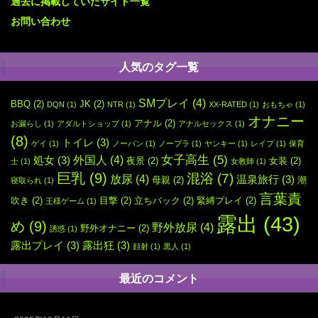
過去に掲載していたサイト一覧
お問い合わせ
人気のタグ一覧
SMプレイ
(4)
BBQ
(2)
JK
(2)
DQN
(1)
NTR
(1)
XX-RATED
(1)
おもちゃ
(1)
オナニー
アナル
(2)
お漏らし
(1)
アダルトショップ
(1)
アナルセックス
(1)
(8)
トイレ
(3)
ゲイ
(1)
ノーパン
(1)
ノーブラ
(1)
ヤンキー
(1)
レイプ
(1)
保育
女子高生
(5)
外国人
(4)
処女
(3)
夜景
(2)
女装
(2)
士
(1)
女教師
(1)
巨乳
(9)
混浴
(7)
放尿
(4)
温泉旅行
(3)
母親
(2)
潮
寝取られ
(1)
言葉責
吹き
(2)
目撃
(2)
立ちバック
(2)
緊縛プレイ
(2)
王様ゲーム
(1)
露出
(43)
め
(9)
野外放尿
(4)
野外オナニー
(2)
誘惑
(1)
露出プレイ
(3)
露出狂
(3)
顔射
(1)
黒人
(1)
最近のコメント