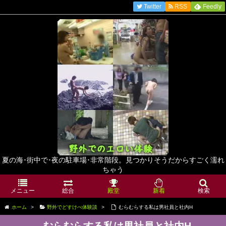
Twitter
RSS
Feedly
夏の海･街中で･夜の駐車場･非常階段。見つかりそうだからすごく濡れ
ちゃう
メニュー
総合
殿堂
新着
検索
ホーム
>
野外でどすけべ体験談
>
むらむらする私は男社員と社内H