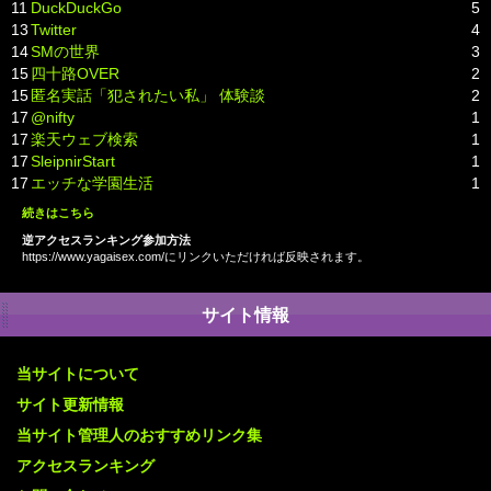
11
DuckDuckGo
5
13
Twitter
4
14
SMの世界
3
15
四十路OVER
2
15
匿名実話「犯されたい私」 体験談
2
17
@nifty
1
17
楽天ウェブ検索
1
17
SleipnirStart
1
17
エッチな学園生活
1
続きはこちら
逆アクセスランキング参加方法
https://www.yagaisex.com/にリンクいただければ反映されます。
サイト情報
当サイトについて
サイト更新情報
当サイト管理人のおすすめリンク集
アクセスランキング