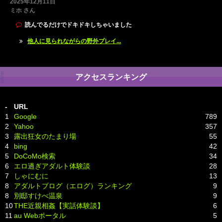
2025年12月11日
ミホ さん
読んでるだけでドキドキしちゃいました
他人に見られながらの野外プレイ...
アクセスランキング
-
URL
1
Google
789
2
Yahoo
357
3
露出狂女のたまり場
55
4
bing
42
5
DoCoMo検索
34
6
エロ過ぎアダルト体験談
28
7
しゃにむに
13
8
アダルトブログ（エログ）ランキング
9
8
別邸すけべ温泉
9
10
THE近親相姦【実話体験談】
6
11
au Webポータル
5